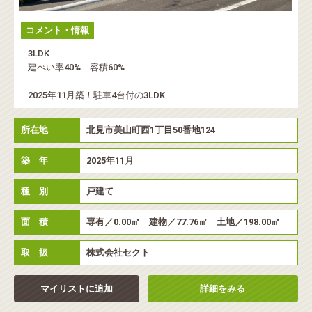
コメント・情報
3LDK
建ぺい率40% 容積60%
2025年11月築！駐車4台付の3LDK
所在地
北見市美山町西1丁目50番地124
築 年
2025年11月
種 別
戸建て
面 積
専有／0.00㎡ 建物／77.76㎡ 土地／198.00㎡
取 扱
株式会社セクト
マイリストに追加
詳細をみる