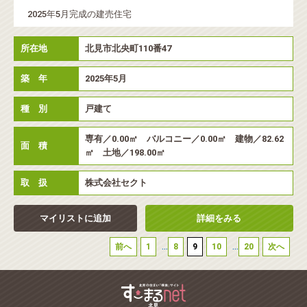
2025年5月完成の建売住宅
所在地
北見市北央町110番47
築 年
2025年5月
種 別
戸建て
専有／0.00㎡ バルコニー／0.00㎡ 建物／82.62
面 積
㎡ 土地／198.00㎡
取 扱
株式会社セクト
マイリストに追加
詳細をみる
...
...
前へ
1
8
9
10
20
次へ