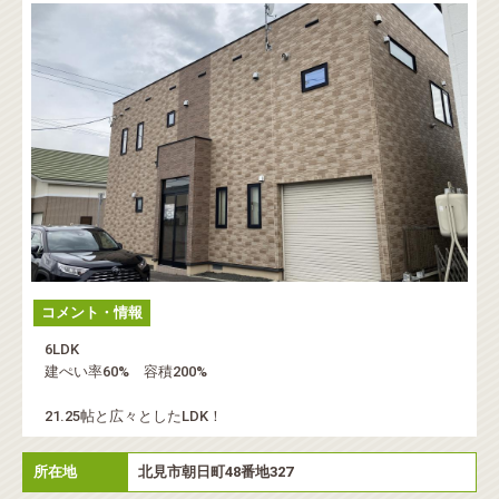
店舗・事務所
倉庫・工場
ホテル
駐車場
見学会
◉
価格帯
◉
土地面積
～
コメント・情報
6LDK
◉
築年数
建ぺい率60% 容積200%
21.25帖と広々としたLDK！
所在地
北見市朝日町48番地327
◉
エリア