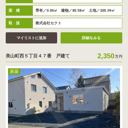
面 積
専有／0.00㎡ 建物／85.58㎡ 土地／205.39㎡
取 扱
株式会社セクト
マイリストに追加
詳細をみる
2,350
美山町西５丁目４７番 戸建て
万
円
新築