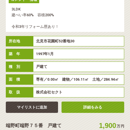
3LDK
建ぺい率60% 容積200%
令和3年リフォーム歴あり！
所在地
北見市花園町52番地30
築 年
1997年1月
種 別
戸建て
面 積
専有／0.00㎡ 建物／106.11㎡ 土地／284.94㎡
取 扱
株式会社セクト
マイリストに追加
詳細をみる
1,900
端野町端野７５番 戸建て
万
円