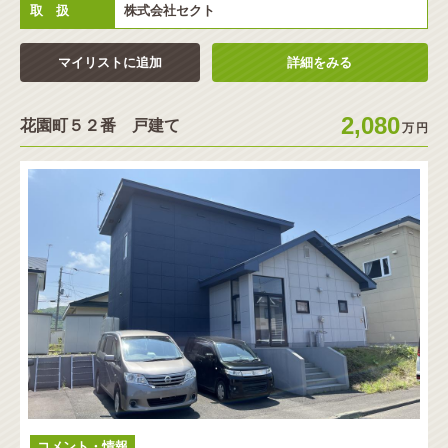
取 扱
株式会社セクト
マイリストに追加
詳細をみる
2,080
花園町５２番 戸建て
万
円
コメント・情報