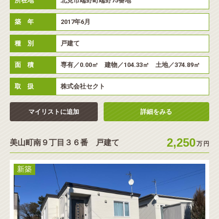
所在地
北見市端野町端野75番地
築 年
2017年6月
種 別
戸建て
面 積
専有／0.00㎡ 建物／104.33㎡ 土地／374.89㎡
取 扱
株式会社セクト
マイリストに追加
詳細をみる
2,250
美山町南９丁目３６番 戸建て
万
円
新築