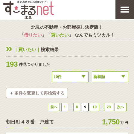
北見の不動産・お部屋探し決定版！
「
借りたい
」「
買いたい
」 なんでもミツカル！
｜買いたい｜
検索結果
193
件見つかりました
＋ 条件を変更して再検索する
◉
種別
...
...
前へ
1
8
9
10
20
次へ
新築物件
中古一戸建
中古マンション
1,750
朝日町４８番 戸建て
万
円
テラスハウス・タウンハウス
土地
収益・事業