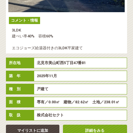
コメント・情報
3LDK
建ぺい率40% 容積60%
エコジョーズ給湯器付きの3LDK平家建て
所在地
北見市美山町西5丁目47番81
築 年
2025年11月
種 別
戸建て
面 積
専有／0.00㎡ 建物／82.62㎡ 土地／238.01㎡
取 扱
株式会社セクト
マイリストに追加
詳細をみる