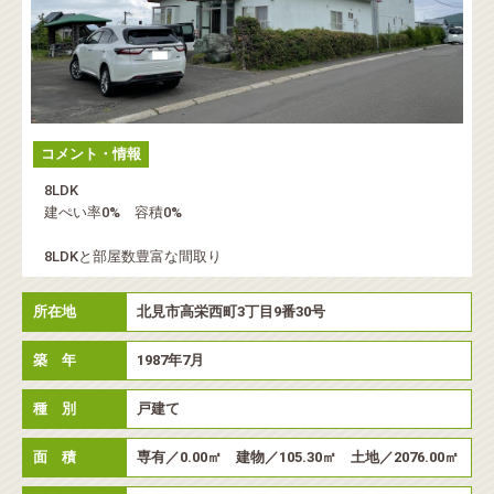
コメント・情報
8LDK
建ぺい率0% 容積0%
8LDKと部屋数豊富な間取り
所在地
北見市高栄西町3丁目9番30号
築 年
1987年7月
種 別
戸建て
面 積
専有／0.00㎡ 建物／105.30㎡ 土地／2076.00㎡