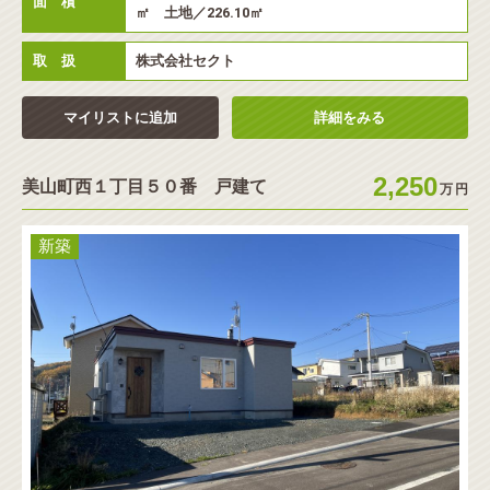
面 積
㎡ 土地／226.10㎡
取 扱
株式会社セクト
マイリストに追加
詳細をみる
2,250
美山町西１丁目５０番 戸建て
万
円
新築