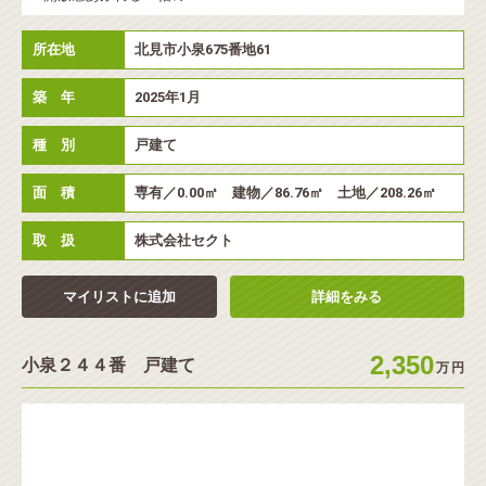
所在地
北見市小泉675番地61
築 年
2025年1月
種 別
戸建て
面 積
専有／0.00㎡ 建物／86.76㎡ 土地／208.26㎡
取 扱
株式会社セクト
マイリストに追加
詳細をみる
2,350
小泉２４４番 戸建て
万
円