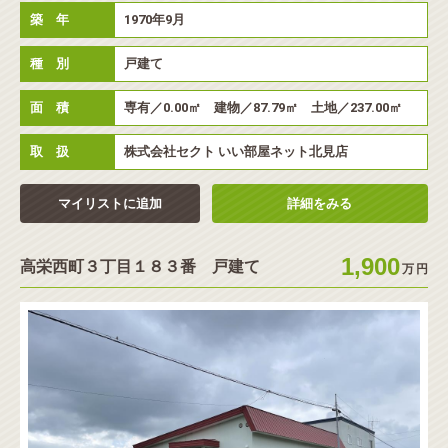
築 年
1970年9月
種 別
戸建て
面 積
専有／0.00㎡ 建物／87.79㎡ 土地／237.00㎡
◉
こだわり条件
取 扱
株式会社セクト いい部屋ネット北見店
◉
フリーワード検索
マイリストに追加
詳細をみる
1,900
高栄西町３丁目１８３番 戸建て
万
円
この条件で物件を検索する