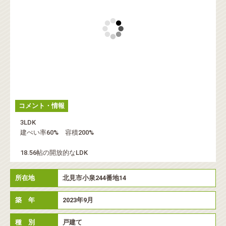
コメント・情報
3LDK
建ぺい率60% 容積200%
18.56帖の開放的なLDK
所在地
北見市小泉244番地14
築 年
2023年9月
種 別
戸建て