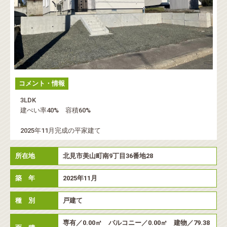
コメント・情報
3LDK
建ぺい率40% 容積60%
2025年11月完成の平家建て
所在地
北見市美山町南9丁目36番地28
築 年
2025年11月
種 別
戸建て
専有／0.00㎡ バルコニー／0.00㎡ 建物／79.38