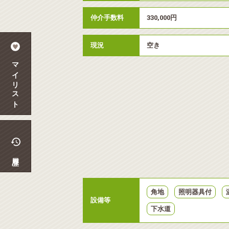
仲介手数料
330,000円
現況
空き
マイリスト
履歴
角地
照明器具付
設備等
下水道