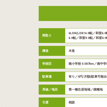
6LDK(LDK16.0帖／和室6
間取り
6.0帖／和室9.0帖／和室6.0
構造
木造
学校区
南小学校 0.587km／南中学校
駐車場
有り／0円/月額(駐車可能台
用途／地目
第一種住居地域／雑種地
引渡
相談