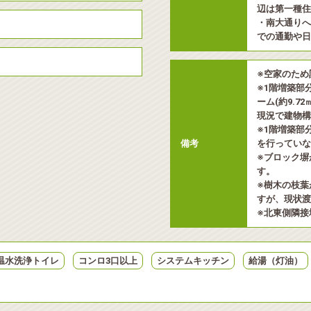
辺は第一種住
・南大通りへ
での通勤や日
※空家のため
※1階増築部分(
ーム(約9.7
現況で建物構
※1階増築部
備考
を行っていな
※ブロック塀
す。
※樹木の枝葉
すが、現状渡
※北東側隣接
温水洗浄トイレ
コンロ3口以上
システムキッチン
給湯（灯油）