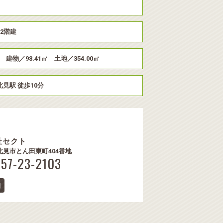
上2階建
 建物／98.41㎡ 土地／354.00㎡
北見駅 徒歩10分
社セクト
3 北見市とん田東町404番地
157-23-2103
細