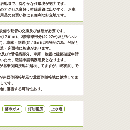
居地域で、穏やかな住環境が魅力です。
のアクセス良好：幹線道路に出やすく、お車
用品のお買い物にも便利な好立地です。
設備や配管の交換及び修繕が必要です。
17.01㎡)、2階増築部分(29.97㎡)及びサンル
2㎡)、車庫・物置(31.18㎡)は未登記の為、登記と
造・床面積に相違があります。
分及び2階増築部分、車庫・物置は建築確認申請
いため、確認申請義務違反となります。
が北東側隣接地に越境してますが、現状渡しで
が南西側隣接地及び北西側隣接地に越境してま
しです。
地に落雪する可能性あり。
都市ガス
灯油暖房
上水道