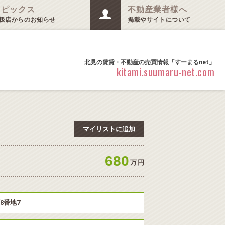
トピックス
不動産業者様へ
扱店からのお知らせ
掲載やサイトについて
北見の賃貸・不動産の売買情報「すーまるnet」
kitami.suumaru-net.com
マイリストに追加
680
万
円
8番地7