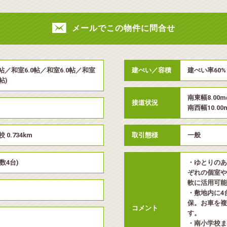
メールでこの物件に問合せ
.0帖／和室6.0帖／和室6.0帖／和室
建ぺい／容積
建ぺい率60%
帖)
南東幅8.00
接道状況
南西幅10.00
 0.734km
取引態様
一般
数4台)
・ゆとりのあ
ぞれの個室や
軟に活用可能
・敷地内に4
保。お車を複
コメント
す。
・南小学校ま