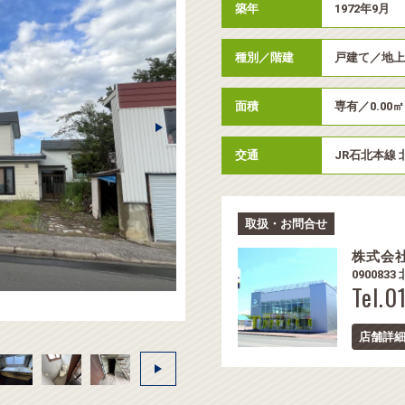
築年
1972年9月
種別／階建
戸建て／地
面積
専有／0.00㎡
交通
JR石北本線 
取扱・お問合せ
株式会
090083
Tel.0
店舗詳