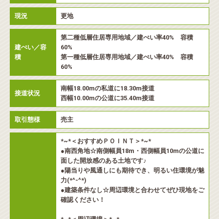
現況
更地
第二種低層住居専用地域／建ぺい率40% 容積
建ぺい／容
60%
積
第一種低層住居専用地域／建ぺい率40% 容積
60%
南幅18.00mの私道に18.30m接道
接道状況
西幅10.00mの公道に35.40m接道
取引態様
売主
*~*＜おすすめＰＯＩＮＴ＞*~*
●南西角地☆南側幅員18m・西側幅員10mの公道に
面した開放感のある土地です♪
●陽当りや風通しにも期待でき、明るい住環境が魅
力(*^-^*)
●建築条件なし☆周辺環境と合わせてぜひ現地をご
確認ください！