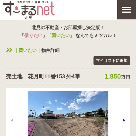
北見の不動産・お部屋探し決定版！
「
借りたい
」「
買いたい
」 なんでもミツカル！
｜買いたい｜
物件詳細
マイリストに追加
1,850
売土地 花月町11番153 外4筆
万
円