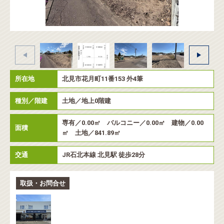
所在地
北見市花月町11番153 外4筆
種別／階建
土地／地上0階建
専有／0.00㎡ バルコニー／0.00㎡ 建物／0.00
面積
㎡ 土地／841.89㎡
交通
JR石北本線 北見駅 徒歩28分
取扱・お問合せ