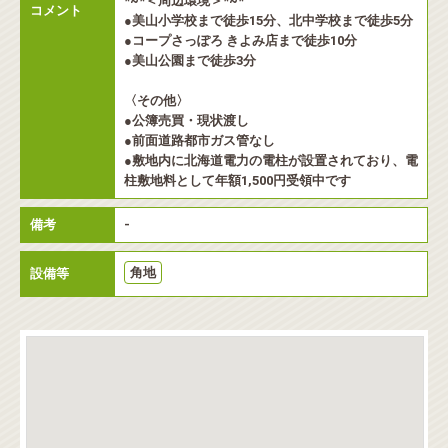
*~*＜周辺環境＞*~*
コメント
●美山小学校まで徒歩15分、北中学校まで徒歩5分
●コープさっぽろ きよみ店まで徒歩10分
●美山公園まで徒歩3分
〈その他〉
●公簿売買・現状渡し
●前面道路都市ガス管なし
●敷地内に北海道電力の電柱が設置されており、電
柱敷地料として年額1,500円受領中です
備考
-
角地
設備等