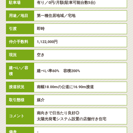
駐車場
有り／0円/月額(駐車可能台数5台)
用途／地目
第一種住居地域／宅地
引渡
即時
仲介手数料
1,122,000円
現況
空き
建ぺい／容
建ぺい率60% 容積200%
積
接道状況
南幅18.00mの公道に16.90m接道
取引態様
媒介
南向きで日当たり良好◎
コメント
太陽光発電システム設置の店舗付き住宅
備考
-