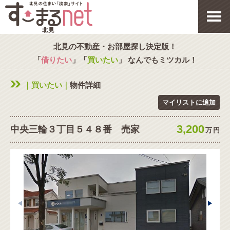
北見の不動産・お部屋探し決定版！
「
借りたい
」「
買いたい
」 なんでもミツカル！
｜買いたい｜
物件詳細
マイリストに追加
3,200
中央三輪３丁目５４８番 売家
万
円