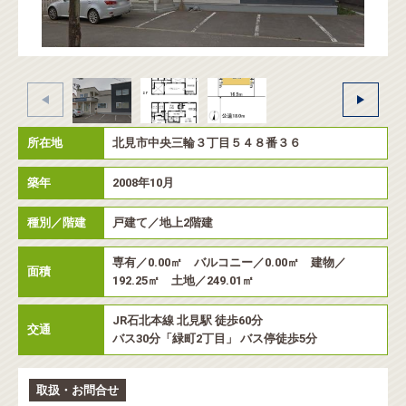
所在地
北見市中央三輪３丁目５４８番３６
築年
2008年10月
種別／階建
戸建て／地上2階建
専有／0.00㎡ バルコニー／0.00㎡ 建物／
面積
192.25㎡ 土地／249.01㎡
JR石北本線 北見駅 徒歩60分
交通
バス30分「緑町2丁目」 バス停徒歩5分
取扱・お問合せ