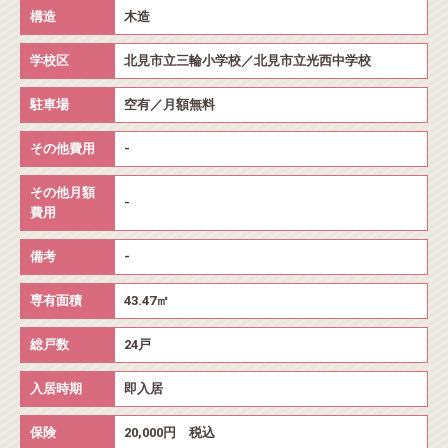
構造
木造
学校区
北見市立三輪小学校／北見市立光西中学校
駐車場
空有／月額無料
その他費用
-
その他月額
-
費用
備考
-
専有面積
43.47㎡
総戸数
24戸
入居時期
即入居
保険
20,000円 税込