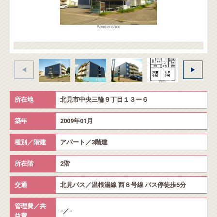
所在地
北見市中央三輪９丁目１３ー６
築年
2009年01月
種別／階建
アパート／3階建
所在階
2階
交通
北見バス／温根湯線 西８号線 バス停徒歩5分
管理費／共
-／-
益費