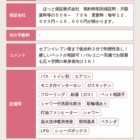
ほっと保証株式会社 契約時初回保証料：月額
保証会社
賃料等の５０％～ ７０％ 更新料：毎年１２，
０００円～１５，０００円が掛かります。
仲介手数料
-
セブンイレブン様まで徒歩約２分で利便性良し！
コメント
嬉しいペットが相談可！バルコニー完備でお部屋
も広々空間の単身者向け１Ｋ！
バス・トイレ別
エアコン
モニタ付インターホン
ガスキッチン
フローリング
給湯（ガス）
ペット相談可
シャワー付洗面化粧台
駐輪場あり
設備等
灯油ファンヒーター
シャワー
温水洗浄暖房便座
照明器具
ベランダ
LPG
シューズボックス