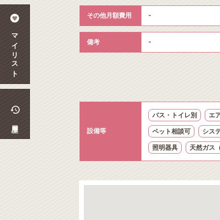
その他月額費用
-
マイリスト
備考
-
バス・トイレ別
エ
履歴
設備等
ペット相談可
シス
照明器具
天然ガス