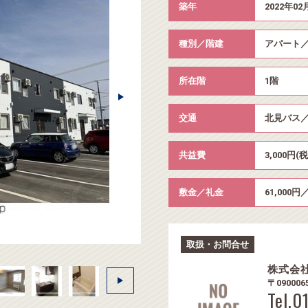
築年
2022年02
種別／階建
アパート／
所在階
1階
交通
北見バス／
共益費
3,000円(
敷金／礼金
61,000円／
取扱・お問合せ
株式会
〒09000
Tel.0