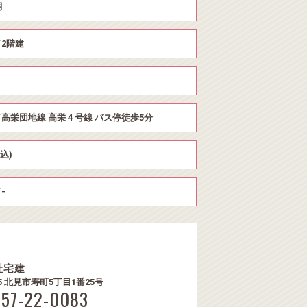
月
2階建
高栄団地線 高栄４号線 バス停徒歩5分
税込)
-
社宅建
65 北見市寿町5丁目1番25号
157-22-0083