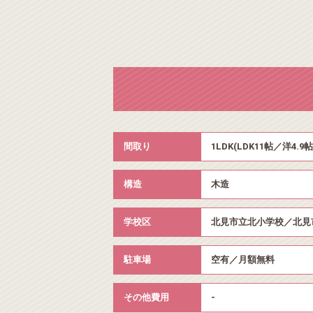
間取り
1LDK(LDK11帖／洋4.9帖
構造
木造
学校区
北見市立北小学校／北見
駐車場
空有／月額無料
その他費用
-