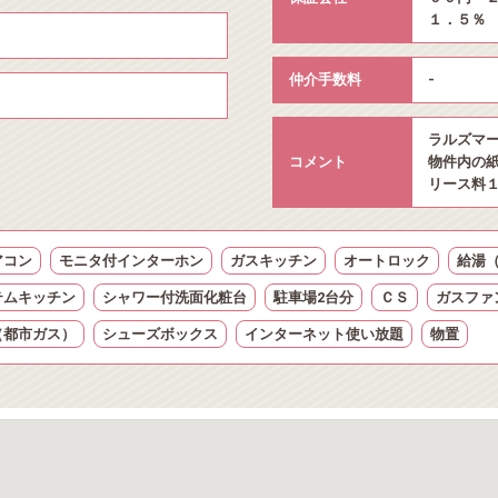
１．５％
仲介手数料
-
ラルズマ
コメント
物件内の
リース料
アコン
モニタ付インターホン
ガスキッチン
オートロック
給湯
テムキッチン
シャワー付洗面化粧台
駐車場2台分
ＣＳ
ガスファ
（都市ガス）
シューズボックス
インターネット使い放題
物置