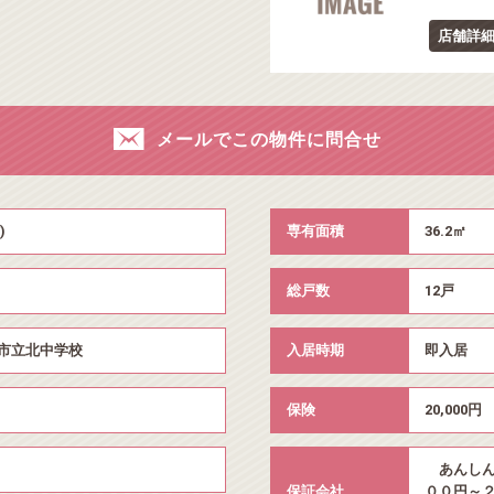
店舗詳
メールでこの物件に問合せ
)
専有面積
36.2㎡
総戸数
12戸
市立北中学校
入居時期
即入居
保険
20,000
あんしん
保証会社
００円～