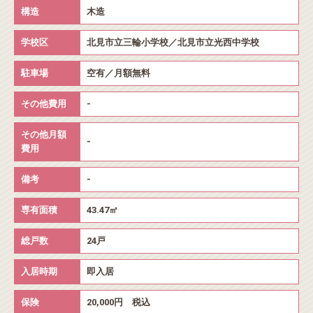
構造
木造
学校区
北見市立三輪小学校／北見市立光西中学校
駐車場
空有／月額無料
その他費用
-
その他月額
-
費用
備考
-
専有面積
43.47㎡
総戸数
24戸
入居時期
即入居
保険
20,000円 税込