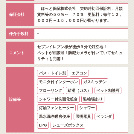
ほっと保証株式会社 契約時初回保証料：月額
保証会社
賃料等の５０％～ ７０％ 更新料：毎年１２，
０００円～１５，０００円が掛かります。
仲介手数料
-
セブンイレブン様が徒歩３分で好立地！
コメント
ペットが相談可！防犯カメラが付いていてセキュ
リティも完備！
バス・トイレ別
エアコン
モニタ付インターホン
ガスキッチン
フローリング
給湯（ガス）
ペット相談可
シャワー付洗面化粧台
駐輪場あり
設備等
灯油ファンヒーター
シャワー
温水洗浄暖房便座
照明器具
ベランダ
LPG
シューズボックス